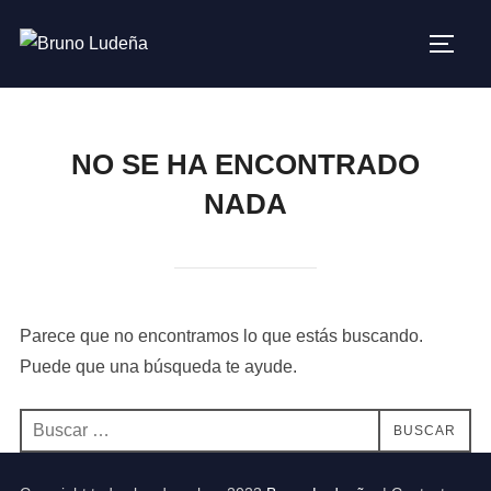
NO SE HA ENCONTRADO
NADA
Parece que no encontramos lo que estás buscando.
Puede que una búsqueda te ayude.
BUSCAR